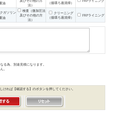
及びその他の方
FRPライニング
（循環ろ過清掃）
重油
法）
検査（微加圧法
クガソリン
クリーニング
及びその他の方
FRPライニング
（循環ろ過清掃）
重油
法）
になる為、別途見積になります。
せん。
ろしければ【確認する】のボタンを押してください。