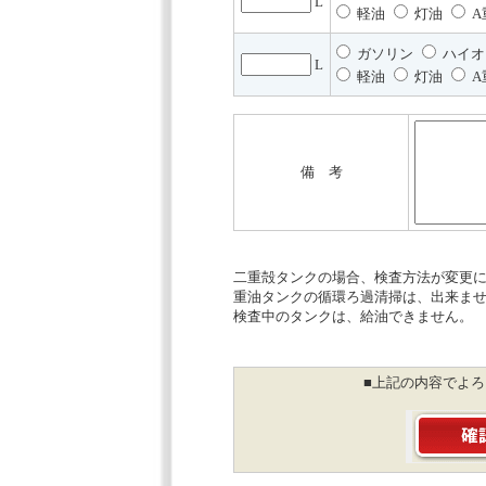
L
軽油
灯油
A
ガソリン
ハイオ
L
軽油
灯油
A
備 考
二重殻タンクの場合、検査方法が変更
重油タンクの循環ろ過清掃は、出来ま
検査中のタンクは、給油できません。
■上記の内容でよ