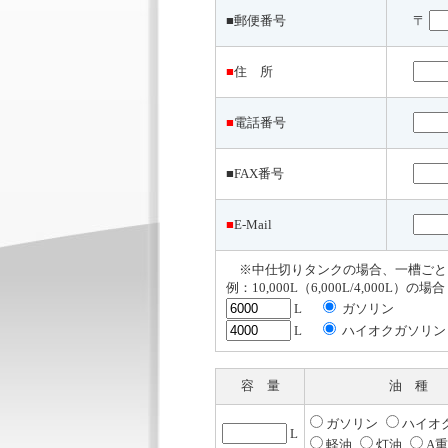
■郵便番号
〒
■
住 所
■
電話番号
■FAX番号
■
E-Mail
※中仕切りタンクの場合、一槽ごと
例：10,000L（6,000L/4,000L）の場合
L
ガソリン
L
ハイオクガソリン
容 量
油 種
ガソリン
ハイオ
L
軽油
灯油
A