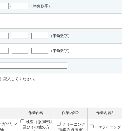
-
（半角数字）
-
-
（半角数字）
-
-
（半角数字）
に記入してください。
作業内容
作業内容2
作業内容3
検査（微加圧法
クガソリン
クリーニング
及びその他の方
FRPライニング
（循環ろ過清掃）
重油