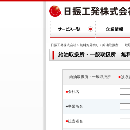
日振工発株式会社
>
無料お見積り
> 給油取扱所・一般
給油取扱所・一般取扱所 無
給油取扱所・一般取扱所
■
は必
■
会社名
■事業所名
■
担当者名