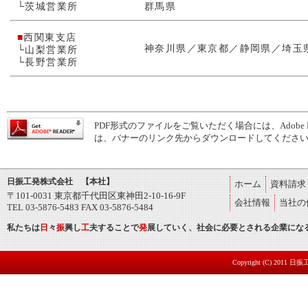
└茨城営業所
群馬県
■
西関東支店
神奈川県／東京都／静岡県／埼玉
└山梨営業所
└長野営業所
PDF形式のファイルをご覧いただく場合には、Adobe Re
は、バナーのリンク先からダウンロードしてくださ
日振工発株式会社 【本社】
ホーム
資料請求
〒101-0031 東京都千代田区東神田2-10-16-9F
会社情報
当社の
TEL 03-5876-5483 FAX 03-5876-5484
私
たちは
日
々
振
興し
工
夫することで
発
展していく、社会に必要とされる企業にな
Copyright (C) 2011 日振工